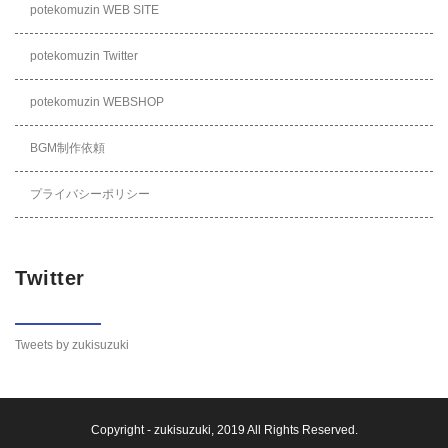
potekomuzin WEB SITE
potekomuzin Twitter
potekomuzin WEBSHOP
BGM制作依頼
プライバシーポリシー
Twitter
Tweets by zukisuzuki
Copyright -
zukisuzuki
, 2019 All Rights Reserved.