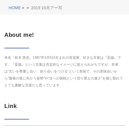
HOME
>
>
2019 10月アー写
About me!
本名「鈴木 悠也」1987年3月5日生まれの音楽家。好きな言葉は『妥協』で
す。『妥協』という言葉は否定的なイメージに捉えられがちですが、本来
は“互いを尊重し合い、折り合いをつける”という意味で、その意味合いか
ら"最善の策に向かう姿勢"や"次への挑戦という切り替えの速さ"を感じ取れて
とても素敵な言葉だと思っています。
Link