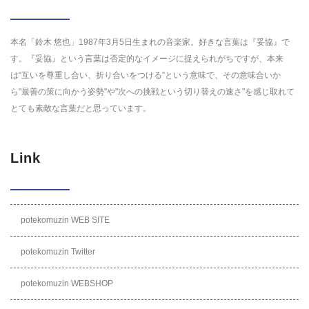
本名「鈴木 悠也」1987年3月5日生まれの音楽家。好きな言葉は『妥協』で
す。『妥協』という言葉は否定的なイメージに捉えられがちですが、本来
は“互いを尊重し合い、折り合いをつける”という意味で、その意味合いか
ら"最善の策に向かう姿勢"や"次への挑戦という切り替えの速さ"を感じ取れて
とても素敵な言葉だと思っています。
Link
potekomuzin WEB SITE
potekomuzin Twitter
potekomuzin WEBSHOP