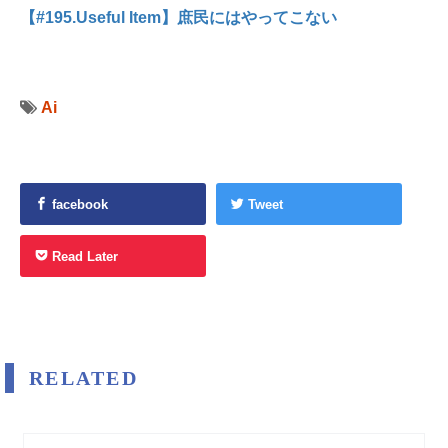
【#195.Useful Item】庶民にはやってこない
Ai
facebook
Tweet
Read Later
RELATED