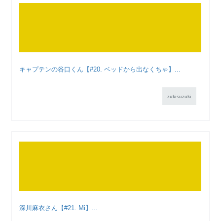
キャプテンの谷口くん【#20. ベッドから出なくちゃ】...
zukisuzuki
深川麻衣さん【#21. Mi】...