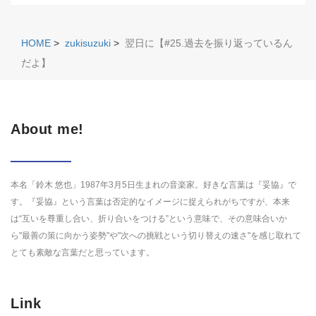
HOME
>
zukisuzuki
>
翌日に【#25.過去を振り返っているん
だよ】
About me!
本名「鈴木 悠也」1987年3月5日生まれの音楽家。好きな言葉は『妥協』で
す。『妥協』という言葉は否定的なイメージに捉えられがちですが、本来
は“互いを尊重し合い、折り合いをつける”という意味で、その意味合いか
ら"最善の策に向かう姿勢"や"次への挑戦という切り替えの速さ"を感じ取れて
とても素敵な言葉だと思っています。
Link