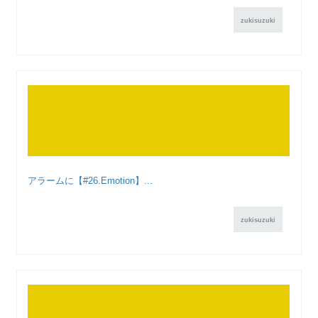
zukisuzuki
アラームに【#26.Emotion】...
zukisuzuki