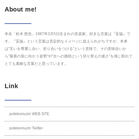
About me!
本名「鈴木 悠也」1987年3月5日生まれの音楽家。好きな言葉は『妥協』で
す。『妥協』という言葉は否定的なイメージに捉えられがちですが、本来
は“互いを尊重し合い、折り合いをつける”という意味で、その意味合いか
ら"最善の策に向かう姿勢"や"次への挑戦という切り替えの速さ"を感じ取れて
とても素敵な言葉だと思っています。
Link
potekomuzin WEB SITE
potekomuzin Twitter