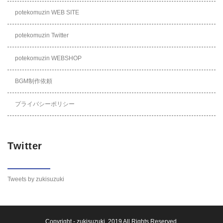
potekomuzin WEB SITE
potekomuzin Twitter
potekomuzin WEBSHOP
BGM制作依頼
プライバシーポリシー
Twitter
Tweets by zukisuzuki
Copyright -
zukisuzuki
, 2019 All Rights Reserved.