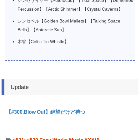
シンセサイザー【Autofocus】【Tidal Space】【Demented
Percussion】【Arctic Shimmer】【Crystal Caverns】
シンセベル【Golden Bowl Mallets】【Talking Space
Bells】【Antarctic Sun】
木管【Celtic Tin Whistle】
Update
【#300.Blow Out】絶望だけど待つ