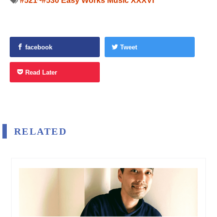
#521~#530
Easy Works Music XXXVI
facebook
Tweet
Read Later
RELATED