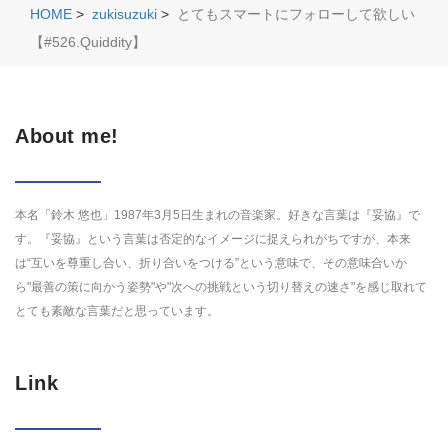
HOME
>
zukisuzuki
>
とてもスマートにフォローして欲しい
【#526.Quiddity】
About me!
本名「鈴木 悠也」1987年3月5日生まれの音楽家。好きな言葉は『妥協』で
す。『妥協』という言葉は否定的なイメージに捉えられがちですが、本来
は“互いを尊重し合い、折り合いをつける”という意味で、その意味合いか
ら"最善の策に向かう姿勢"や"次への挑戦という切り替えの速さ"を感じ取れて
とても素敵な言葉だと思っています。
Link