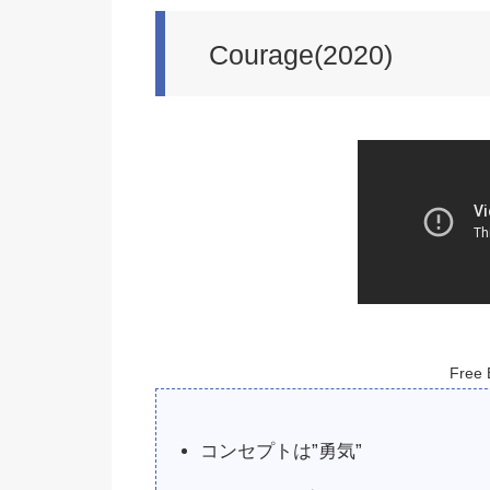
Courage(2020)
Free 
コンセプトは”勇気”