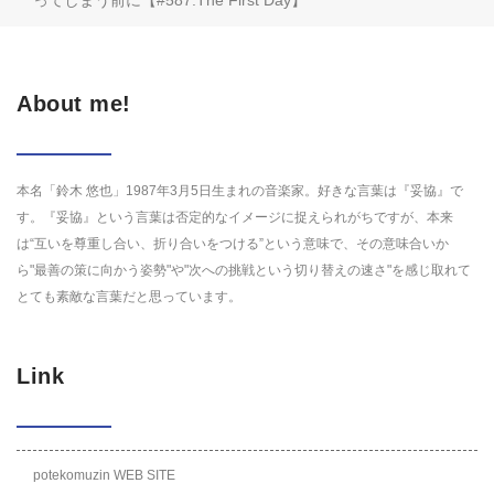
ってしまう前に【#587.The First Day】
About me!
本名「鈴木 悠也」1987年3月5日生まれの音楽家。好きな言葉は『妥協』で
す。『妥協』という言葉は否定的なイメージに捉えられがちですが、本来
は“互いを尊重し合い、折り合いをつける”という意味で、その意味合いか
ら"最善の策に向かう姿勢"や"次への挑戦という切り替えの速さ"を感じ取れて
とても素敵な言葉だと思っています。
Link
potekomuzin WEB SITE