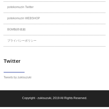
potekomuzin Twitter
potekomuzin WEBSHOP
BGM制作依頼
プライバシーポリシー
Twitter
Tweets by zukisuzuki
Copyright -
zukisuzuki
, 2019 All Rights Reserved.