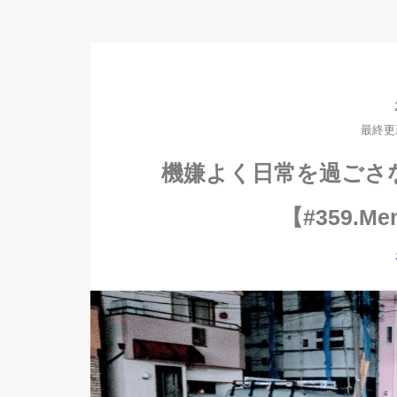
最終更新日
機嫌よく日常を過ごさ
【#359.Mem