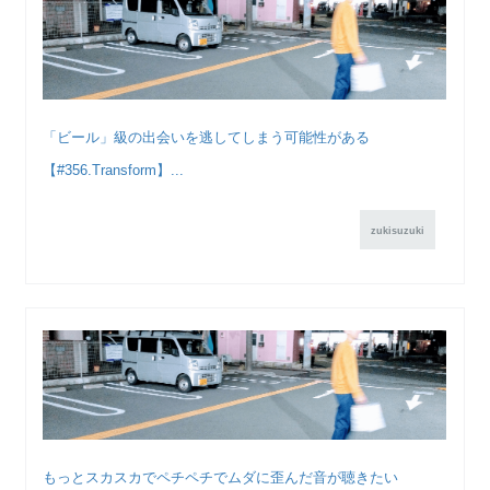
「ビール」級の出会いを逃してしまう可能性がある
【#356.Transform】...
zukisuzuki
もっとスカスカでペチペチでムダに歪んだ音が聴きたい