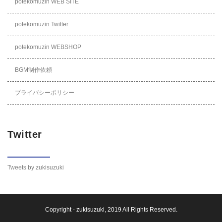
potekomuzin WEB SITE
potekomuzin Twitter
potekomuzin WEBSHOP
BGM制作依頼
プライバシーポリシー
Twitter
Tweets by zukisuzuki
Copyright -
zukisuzuki
, 2019 All Rights Reserved.