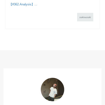
【#362.Analysis】...
zukisuzuki