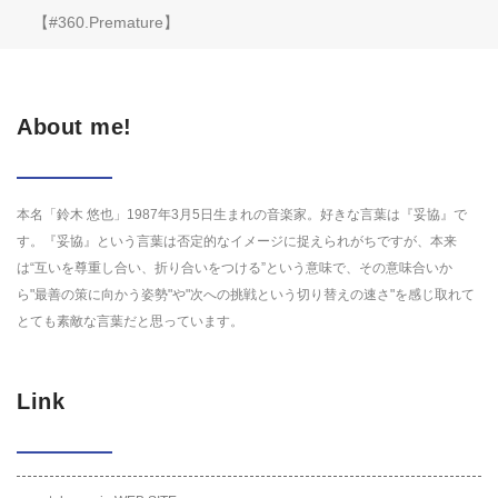
【#360.Premature】
About me!
本名「鈴木 悠也」1987年3月5日生まれの音楽家。好きな言葉は『妥協』で
す。『妥協』という言葉は否定的なイメージに捉えられがちですが、本来
は“互いを尊重し合い、折り合いをつける”という意味で、その意味合いか
ら"最善の策に向かう姿勢"や"次への挑戦という切り替えの速さ"を感じ取れて
とても素敵な言葉だと思っています。
Link