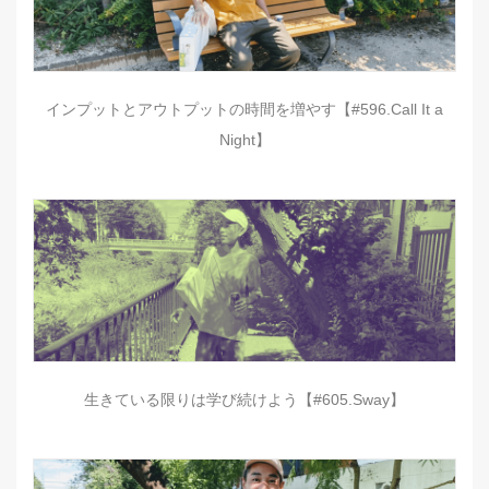
インプットとアウトプットの時間を増やす【#596.Call It a
Night】
生きている限りは学び続けよう【#605.Sway】