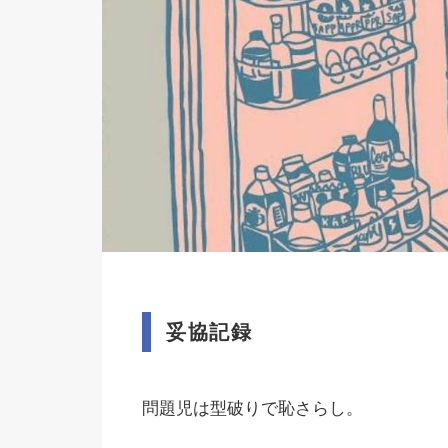
妥協記録
問題児は型破りで恥さらし。