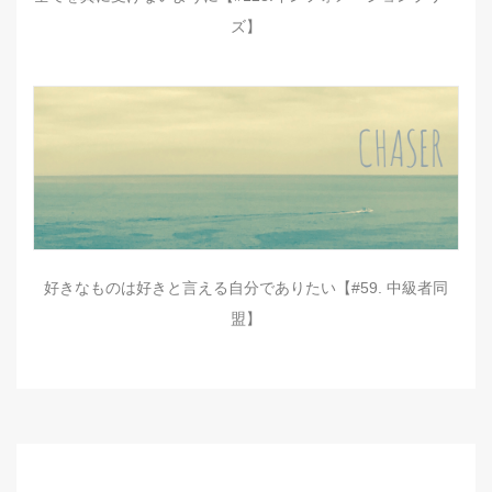
ズ】
好きなものは好きと言える自分でありたい【#59. 中級者同
盟】