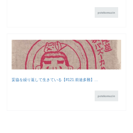
potekomuzin
妥協を繰り返して生きている【#121.前途多難】...
potekomuzin