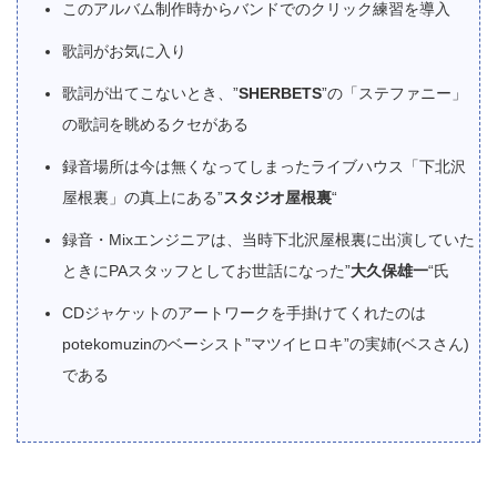
このアルバム制作時からバンドでのクリック練習を導入
歌詞がお気に入り
歌詞が出てこないとき、”
SHERBETS
”の「ステファニー」
の歌詞を眺めるクセがある
録音場所は今は無くなってしまったライブハウス「下北沢
屋根裏」の真上にある”
スタジオ屋根裏
“
録音・Mixエンジニアは、当時下北沢屋根裏に出演していた
ときにPAスタッフとしてお世話になった”
大久保雄一
“氏
CDジャケットのアートワークを手掛けてくれたのは
potekomuzinのベーシスト”マツイヒロキ”の実姉(ベスさん)
である