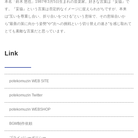
本名「鈴木 悠也」1987年3月5日生まれの音楽家。好きな言葉は『妥協』で
す。『妥協』という言葉は否定的なイメージに捉えられがちですが、本来
は“互いを尊重し合い、折り合いをつける”という意味で、その意味合いか
ら"最善の策に向かう姿勢"や"次への挑戦という切り替えの速さ"を感じ取れて
とても素敵な言葉だと思っています。
Link
potekomuzin WEB SITE
potekomuzin Twitter
potekomuzin WEBSHOP
BGM制作依頼
プライバシーポリシー