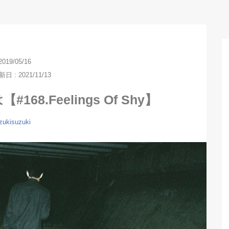
2019/05/16
 : 2021/11/13
8.Feelings Of Shy】
zukisuzuki