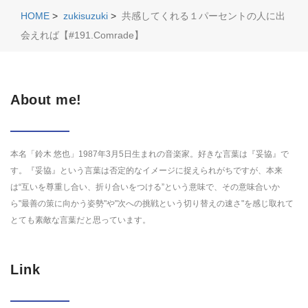
HOME
>
zukisuzuki
>
共感してくれる１パーセントの人に出
会えれば【#191.Comrade】
About me!
本名「鈴木 悠也」1987年3月5日生まれの音楽家。好きな言葉は『妥協』で
す。『妥協』という言葉は否定的なイメージに捉えられがちですが、本来
は“互いを尊重し合い、折り合いをつける”という意味で、その意味合いか
ら"最善の策に向かう姿勢"や"次への挑戦という切り替えの速さ"を感じ取れて
とても素敵な言葉だと思っています。
Link