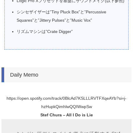
Logic Pro Xプリセットを基盤にサウンドメイク(以下参照)
シンセザイザーは”Tiny Pluck Box”と”Percussive
Squares”と”Jittery Pulses”と”Music Vox”
リズムマシンは”Crate Digger”
Daily Memo
https://open.spotify.com/track/0BlcAd7KSLLLRVTFXqeAYb?si=j-
hzHupkQimhlwQQIWwpSw
Stef Chura – All I Do is Lie