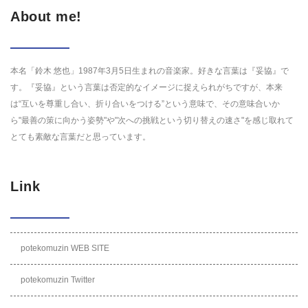
About me!
本名「鈴木 悠也」1987年3月5日生まれの音楽家。好きな言葉は『妥協』で
す。『妥協』という言葉は否定的なイメージに捉えられがちですが、本来
は“互いを尊重し合い、折り合いをつける”という意味で、その意味合いか
ら"最善の策に向かう姿勢"や"次への挑戦という切り替えの速さ"を感じ取れて
とても素敵な言葉だと思っています。
Link
potekomuzin WEB SITE
potekomuzin Twitter